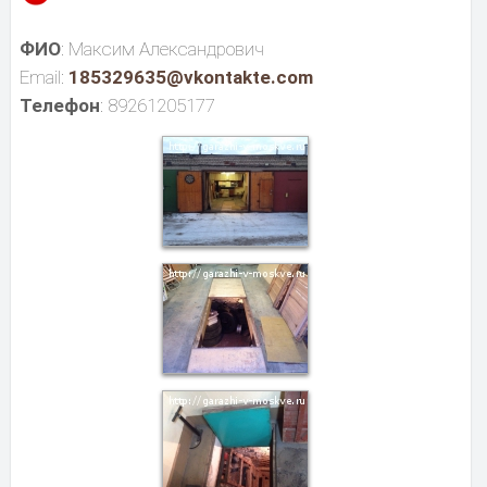
ФИО
: Максим Александрович
Email:
185329635@vkontakte.com
Телефон
: 89261205177