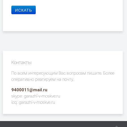
Контакты
По всем интересующим Вас вопросам пишите. Более
оперативно реагируем на почту.
9400011@mail.ru
skype: garazhi-v-moskve.ru
icq: garazhi-v-moskve.ru