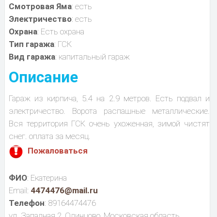
Смотровая Яма
: есть
Электричество
: есть
Охрана
: Есть охрана
Тип гаража
: ГСК
Вид гаража
: капитальный гараж
Описание
Гараж из кирпича, 5.4 на 2.9 метров. Есть подвал и
электричество. Ворота распашные металлические.
Вся территория ГСК очень ухоженная, зимой чистят
снег. оплата за месяц.
Пожаловаться
ФИО
: Екатерина
Email:
4474476@mail.ru
Телефон
: 89164474476
ул. Западная 2, Одинцово, Московская область,