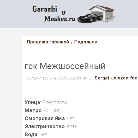
Продажа гаражей
Подольск
гск Межшоссейный
Просмотреть все объявления от
Sergei-Jelezov-fa
Улица
: Свердлова
Метро
: Аннино
Смотровая Яма
: нет
Электричество
: есть
Вода
: нет