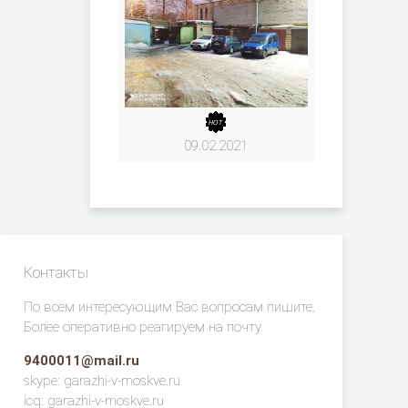
09.02.2021
Контакты
По всем интересующим Вас вопросам пишите.
Более оперативно реагируем на почту.
9400011@mail.ru
skype: garazhi-v-moskve.ru
icq: garazhi-v-moskve.ru