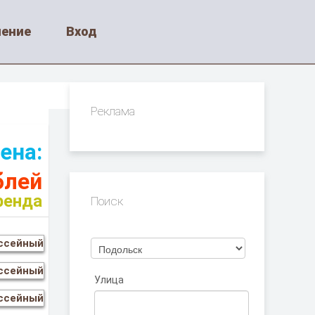
ление
Вход
Реклама
ена:
блей
ренда
Поиск
Улица