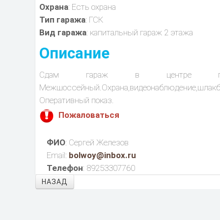
Охрана
: Есть охрана
Тип гаража
: ГСК
Вид гаража
: капитальный гараж 2 этажа
Описание
Сдам гараж в центре города.ул.
Межшоссейный.Охрана,видеонаблюдение,шлакба
Оперативный показ.
Пожаловаться
ФИО
: Сергей Железов
Email:
bolwoy@inbox.ru
Телефон
: 89253307760
НАЗАД