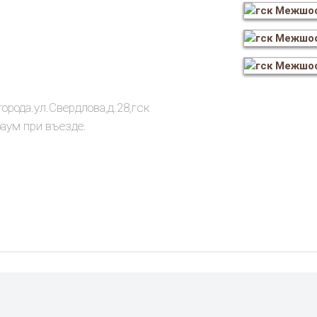
Свердлова,д.28,гск
ум при въезде.