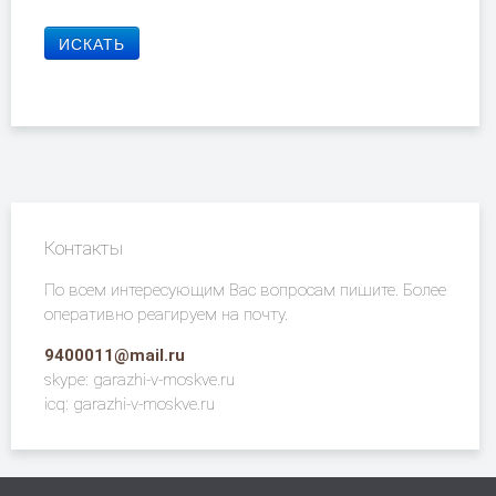
Контакты
По всем интересующим Вас вопросам пишите. Более
оперативно реагируем на почту.
9400011@mail.ru
skype: garazhi-v-moskve.ru
icq: garazhi-v-moskve.ru