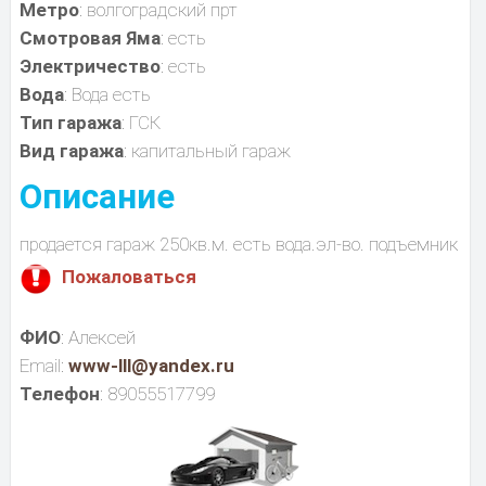
Метро
: волгоградский прт
Смотровая Яма
: есть
Электричество
: есть
Вода
: Вода есть
Тип гаража
: ГСК
Вид гаража
: капитальный гараж
Описание
продается гараж 250кв.м. есть вода.эл-во. подъемник
Пожаловаться
ФИО
: Алексей
Email:
www-lll@yandex.ru
Телефон
: 89055517799