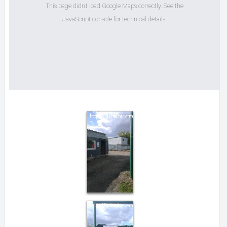
This page didn't load Google Maps correctly. See the
JavaScript console for technical details.