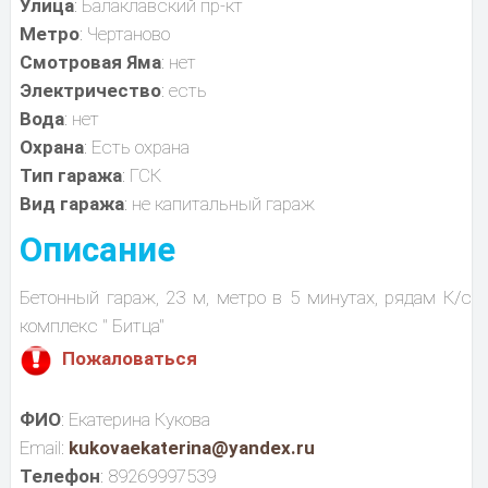
Улица
: Балаклавский пр-кт
Метро
: Чертаново
Смотровая Яма
: нет
Электричество
: есть
Вода
: нет
Охрана
: Есть охрана
Тип гаража
: ГСК
Вид гаража
: не капитальный гараж
Описание
Бетонный гараж, 23 м, метро в 5 минутах, рядам К/с
комплекс " Битца"
Пожаловаться
ФИО
: Екатерина Кукова
Email:
kukovaekaterina@yandex.ru
Телефон
: 89269997539