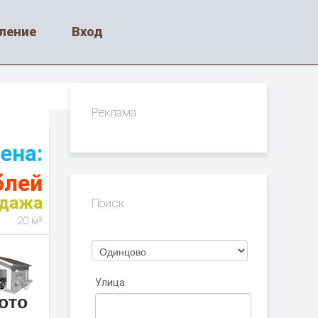
ление
Вход
Реклама
ена:
блей
одажа
Поиск
20 м²
Улица