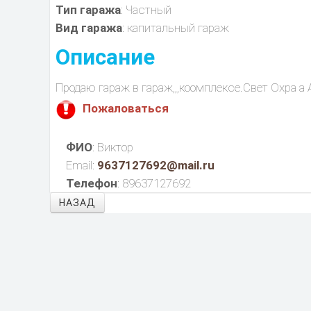
Тип гаража
: Частный
Вид гаража
: капитальный гараж
Описание
Продаю гараж в гараж,,,коомплексе.Свет Охра а
Пожаловаться
ФИО
: Виктор
Email:
9637127692@mail.ru
Телефон
: 89637127692
НАЗАД