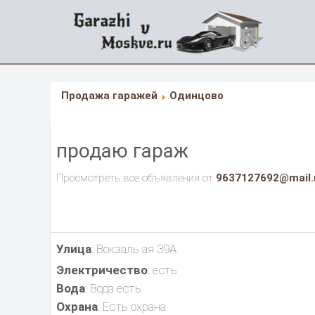
Продажа гаражей
Одинцово
продаю гараж
Просмотреть все объявления от
9637127692@mail.
Улица
: Вокзаль ая 39А
Электричество
: есть
Вода
: Вода есть
Охрана
: Есть охрана