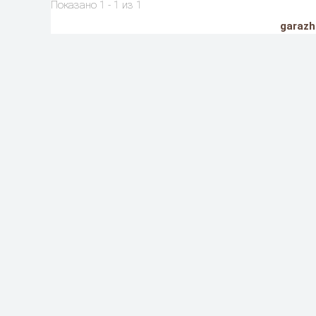
Показано 1 - 1 из 1
garazh