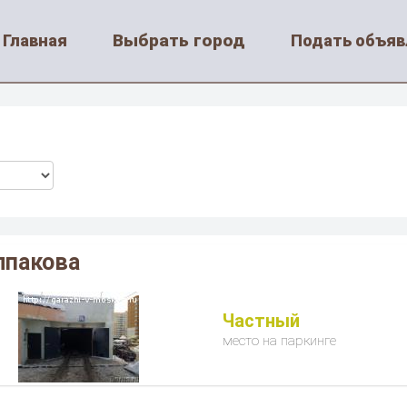
Выбрать город
Главная
Подать объяв
лпакова
Частный
место на паркинге